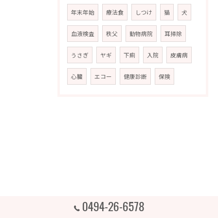
年末年始
療法食
しつけ
猫
犬
血液検査
秩父
動物病院
耳掃除
うさぎ
ヤギ
下痢
入院
皮膚病
心臓
エコー
健康診断
保険
0494-26-6578