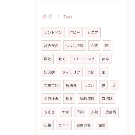
タグ
Tags
レントゲン
パピー
シニア
歯みがき
しつけ相談
介護
眼
嘔吐
吐く
トレーニング
休診
狂犬病
フィラリア
予防
薬
年末年始
療法食
しつけ
猫
犬
血液検査
秩父
動物病院
耳掃除
うさぎ
ヤギ
下痢
入院
皮膚病
心臓
エコー
健康診断
保険