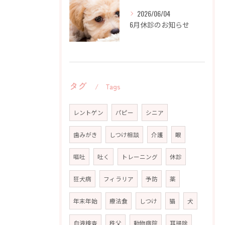
2026/06/04
6月休診のお知らせ
タグ
Tags
レントゲン
パピー
シニア
歯みがき
しつけ相談
介護
眼
嘔吐
吐く
トレーニング
休診
狂犬病
フィラリア
予防
薬
年末年始
療法食
しつけ
猫
犬
血液検査
秩父
動物病院
耳掃除