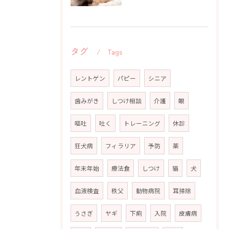
タグ
Tags
レントゲン
パピー
シニア
歯みがき
しつけ相談
介護
眼
嘔吐
吐く
トレーニング
休診
狂犬病
フィラリア
予防
薬
年末年始
療法食
しつけ
猫
犬
血液検査
秩父
動物病院
耳掃除
うさぎ
ヤギ
下痢
入院
皮膚病